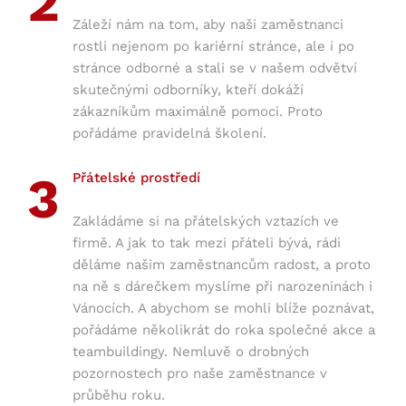
2
Záleží nám na tom, aby naši zaměstnanci
rostli nejenom po kariérní stránce, ale i po
stránce odborné a stali se v našem odvětví
skutečnými odborníky, kteří dokáží
zákazníkům maximálně pomoci. Proto
pořádáme pravidelná školení.
3
Přátelské prostředí
Zakládáme si na přátelských vztazích ve
firmě. A jak to tak mezi přáteli bývá, rádi
děláme našim zaměstnancům radost, a proto
na ně s dárečkem myslíme při narozeninách i
Vánocích. A abychom se mohli blíže poznávat,
pořádáme několikrát do roka společné akce a
teambuildingy. Nemluvě o drobných
pozornostech pro naše zaměstnance v
průběhu roku.