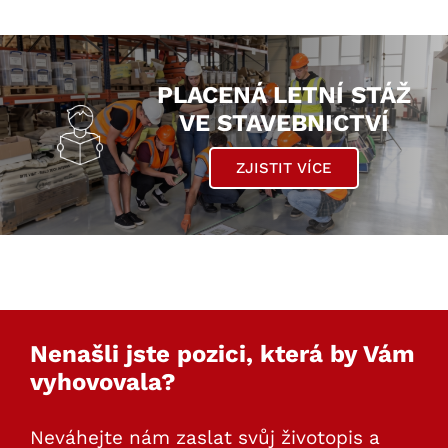
PLACENÁ LETNÍ STÁŽ
VE STAVEBNICTVÍ
ZJISTIT VÍCE
Nenašli jste pozici, která by Vám
vyhovovala?
Neváhejte nám zaslat svůj životopis a