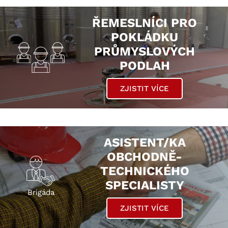
ŘEMESLNÍCI PRO
POKLÁDKU
PRŮMYSLOVÝCH
PODLAH
ZJISTIT VÍCE
ASISTENT/KA
OBCHODNĚ-
TECHNICKÉHO
SPECIALISTY
Brigáda
ZJISTIT VÍCE