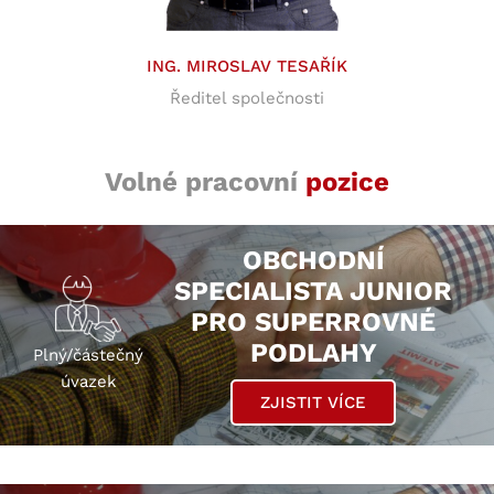
ING. MIROSLAV TESAŘÍK
Ředitel společnosti
Volné pracovní
pozice
OBCHODNÍ
SPECIALISTA JUNIOR
PRO SUPERROVNÉ
PODLAHY
Plný/částečný
úvazek
ZJISTIT VÍCE