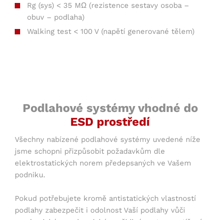
Rg (sys) < 35 MΩ (rezistence sestavy osoba –
obuv – podlaha)
Walking test < 100 V (napětí generované tělem)
Podlahové systémy vhodné do
ESD prostředí
Všechny nabízené podlahové systémy uvedené níže
jsme schopni přizpůsobit požadavkům dle
elektrostatických norem předepsaných ve Vašem
podniku.
Pokud potřebujete kromě antistatických vlastností
podlahy zabezpečit i odolnost Vaší podlahy vůči