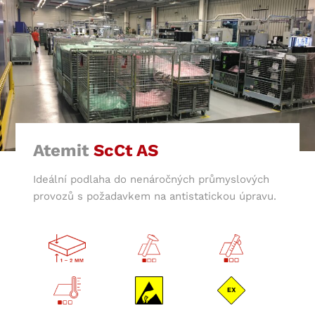
Atemit
ScCt AS
Ideální podlaha do nenáročných průmyslových
provozů s požadavkem na antistatickou úpravu.