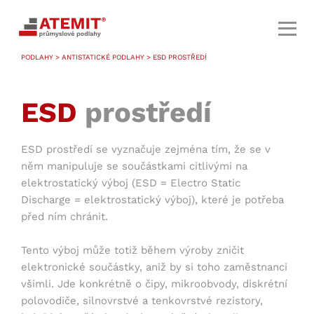
PODLAHY
>
ANTISTATICKÉ PODLAHY
> ESD PROSTŘEDÍ
ESD
prostředí
ESD prostředí se vyznačuje zejména tím, že se v
něm manipuluje se součástkami citlivými na
elektrostatický výboj (ESD = Electro Static
Discharge = elektrostatický výboj), které je potřeba
před ním chránit.
Tento výboj může totiž během výroby zničit
elektronické součástky, aniž by si toho zaměstnanci
všimli. Jde konkrétně o čipy, mikroobvody, diskrétní
polovodiče, silnovrstvé a tenkovrstvé rezistory,