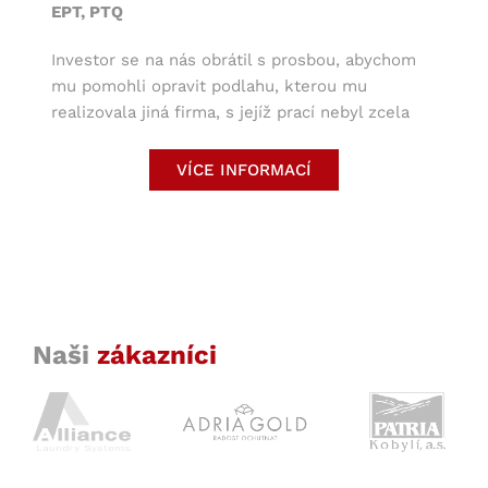
EPT, PTQ
Investor se na nás obrátil s prosbou, abychom
mu pomohli opravit podlahu, kterou mu
realizovala jiná firma, s jejíž prací nebyl zcela
spokojen. Ve vstupních prostorách, které mají
firmu reprezentovat, jsme použili estetický
VÍCE INFORMACÍ
systém s barevnými písky Atemit PTQ. V
prostorách výroby jsme pak navrhli systém
Atemit EPT, který se skvěle hodí do daného
typu provozu. Dilatační spáry ve výrobě jsme
okovali pásovinami, aby odolávaly přejezdu
manipulační techniky.
Naši
zákazníci