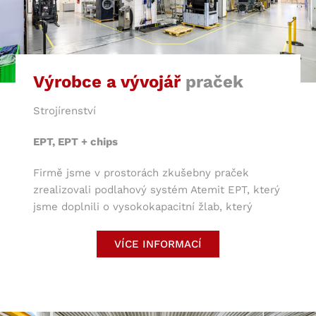
Výrobce a vývojář
praček
Strojírenství
EPT, EPT + chips
Firmě jsme v prostorách zkušebny praček
zrealizovali podlahový systém Atemit EPT, který
jsme doplnili o vysokokapacitní žlab, který
zvládne odvést větší množství vody, které z
praček odchází. Méně zatěžované prostory jsme
VÍCE INFORMACÍ
doplnili o estetický systém Atemit EPT s
chipsem.