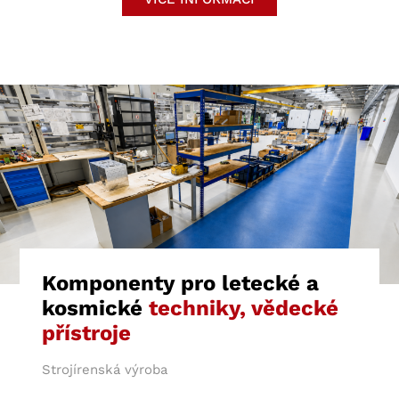
odolný systém Atemit HDC. Prostory s
mírnějším zatížením jsme pak doplnili o systém
Atemit PTQ a Atemit EPT.
Komponenty pro letecké a
kosmické
techniky, vědecké
přístroje
Strojírenská výroba