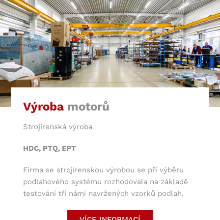
Výroba
motorů
Strojírenská výroba
HDC, PTQ, EPT
Firma se strojírenskou výrobou se při výběru
podlahového systému rozhodovala na základě
testování tří námi navržených vzorků podlah.
Jelikož se jedná o těžší strojírenskou výrobu,
navrhli jsme zákazníkovi vysoce mechanicky
VÍCE INFORMACÍ