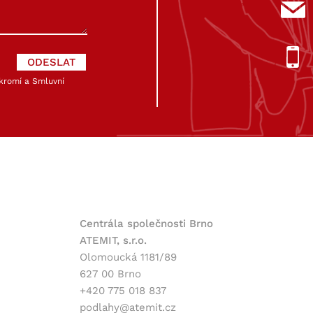
kromí
a
Smluvní
Centrála společnosti Brno
ATEMIT, s.r.o.
Olomoucká 1181/89
627 00 Brno
+420 775 018 837
podlahy@atemit.cz