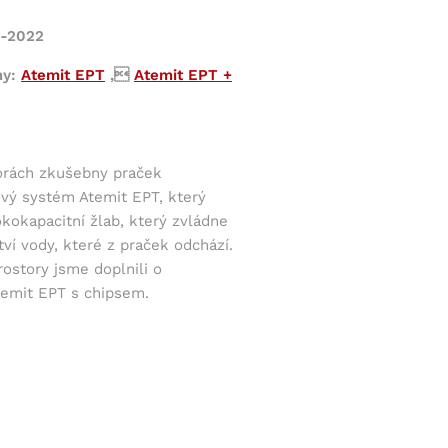
6-2022
my:
Atemit EPT
,
Atemit EPT +
orách zkušebny praček
ový systém Atemit EPT, který
okokapacitní žlab, který zvládne
ví vody, které z praček odchází.
ostory jsme doplnili o
temit EPT s chipsem.