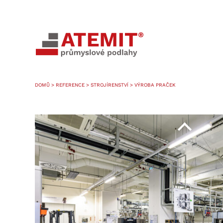
DOMŮ
>
REFERENCE
>
STROJÍRENSTVÍ
> VÝROBA PRAČEK