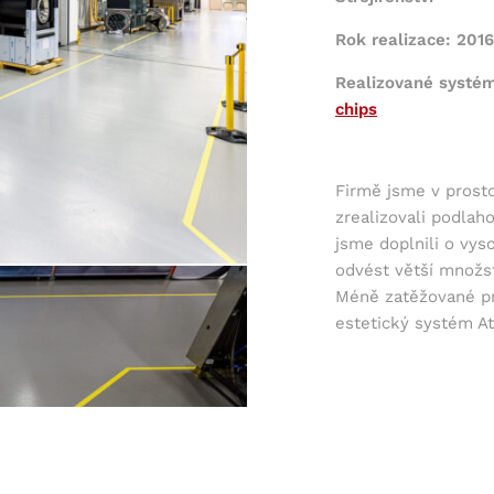
Rok realizace: 201
Realizované systé
chips
Firmě jsme v prost
zrealizovali podlah
jsme doplnili o vys
odvést větší množst
Méně zatěžované pr
estetický systém A