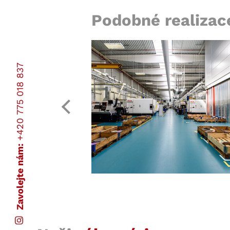
Podobné realizac
+420 775 018 837
Zavolejte nám: