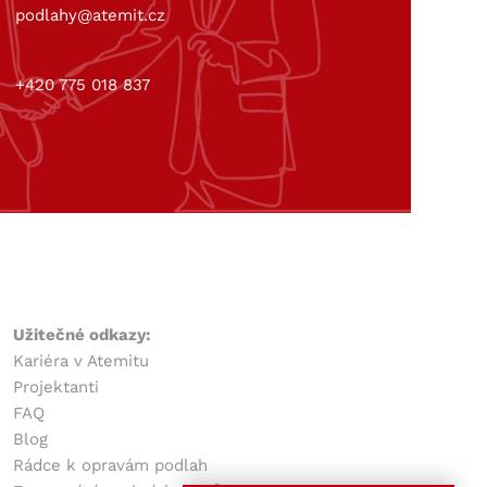
podlahy@atemit.cz
+420 775 018 837
Užitečné odkazy:
Kariéra v Atemitu
Projektanti
FAQ
Blog
Rádce k opravám podlah