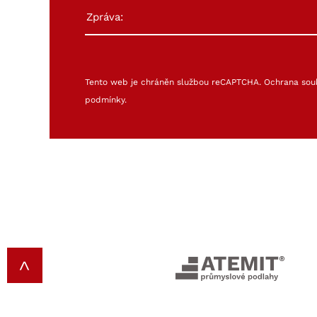
Tento web je chráněn službou reCAPTCHA.
Ochrana sou
podmínky
.