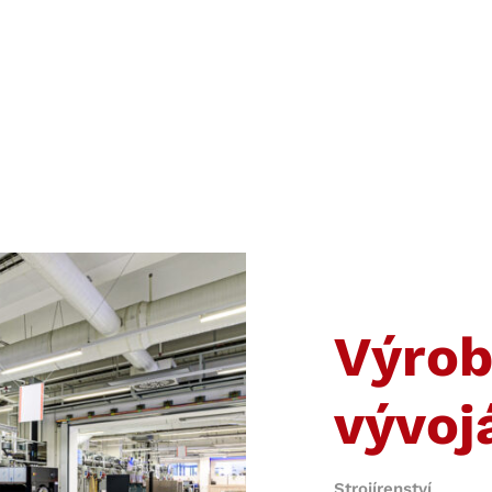
Výrob
vývoj
Strojírenství