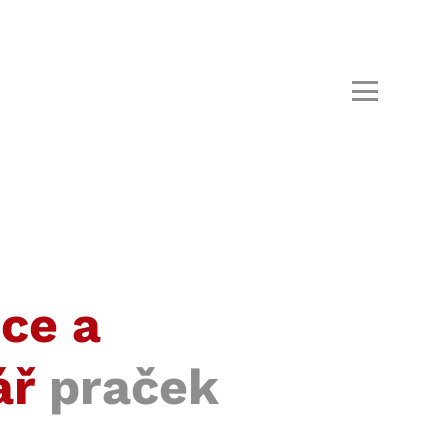
ce a
ář
praček