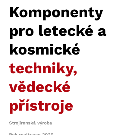
Komponenty
pro letecké a
kosmické
techniky,
vědecké
přístroje
Strojírenská výroba
Rok realizace: 2020