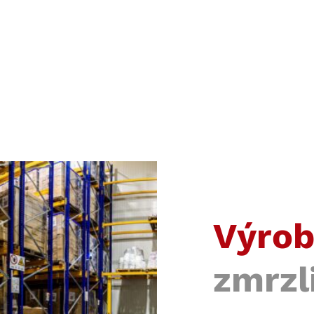
Výro
zmrzl