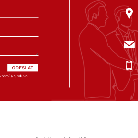
kromí
a
Smluvní