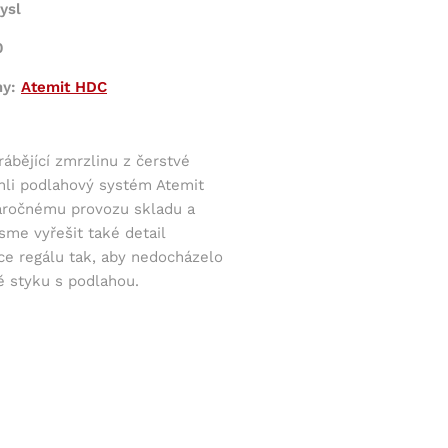
ysl
0
my:
Atemit HDC
rábějící zmrzlinu z čerstvé
hli podlahový systém Atemit
áročnému provozu skladu a
sme vyřešit také detail
ce regálu tak, aby nedocházelo
tě styku s podlahou.