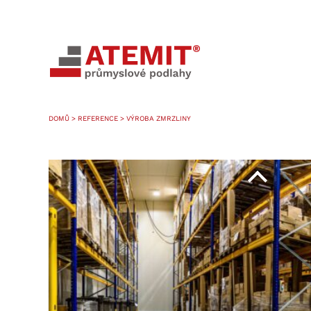
DOMŮ
>
REFERENCE
> VÝROBA ZMRZLINY