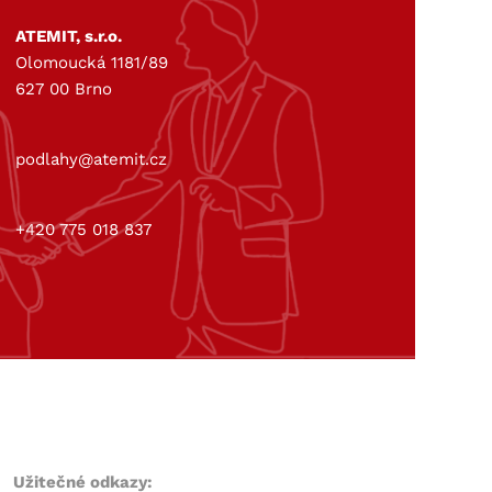
ATEMIT, s.r.o.
Olomoucká 1181/89
627 00 Brno
podlahy@atemit.cz
+420 775 018 837
Užitečné odkazy: