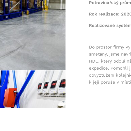
Potravinářský prům
Rok realizace: 202
Realizované systé
Do prostor firmy vy
smetany, jsme navr
HDC, který odolá n
expedice. Pomohli j
dovyztužení kolejni
k její poruše v mís