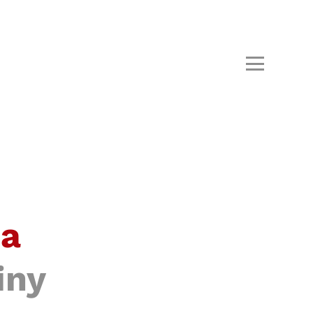
ba
iny