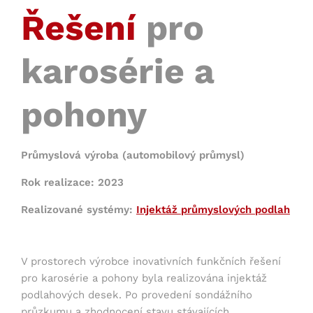
Řešení
pro
karosérie a
pohony
Průmyslová výroba (automobilový průmysl)
Rok realizace: 2023
Realizované systémy:
Injektáž průmyslových podlah
V prostorech výrobce inovativních funkčních řešení
pro karosérie a pohony byla realizována injektáž
podlahových desek. Po provedení sondážního
průzkumu a zhodnocení stavu stávajících