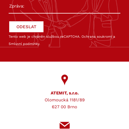
Tento web je chráněn službou reCAPTCHA.
Ochrana soukromí
a
Smluvní podmínky
.
ATEMIT, s.r.o.
Olomoucká 1181/89
627 00 Brno