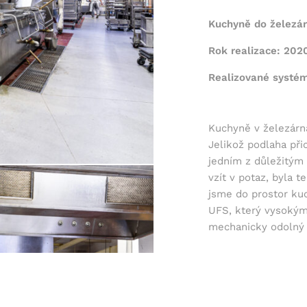
Kuchyně do železá
Rok realizace: 202
Realizované systé
Kuchyně v železárn
Jelikož podlaha při
jedním z důležitým
vzít v potaz, byla t
jsme do prostor ku
UFS, který vysokým
mechanicky odolný a