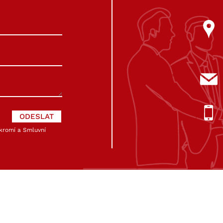
kromí
a
Smluvní