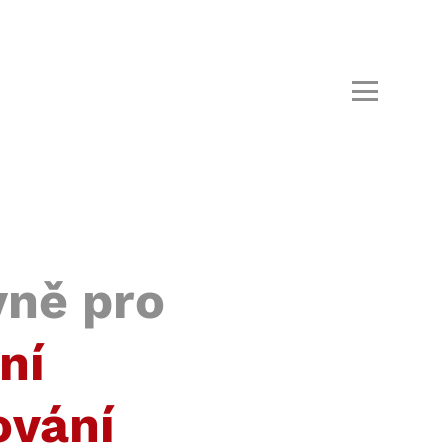
ně pro
ní
ování