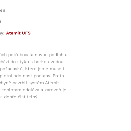
ren
0
my:
Atemit UFS
ách potřebovala novou podlahu.
chází do styku s horkou vodou,
 požadavků, které jsme museli
eplotní odolnost podlahy. Proto
chyně navrhli systém Atemit
 teplotám odolává a zároveň je
 dobře čistitelný.