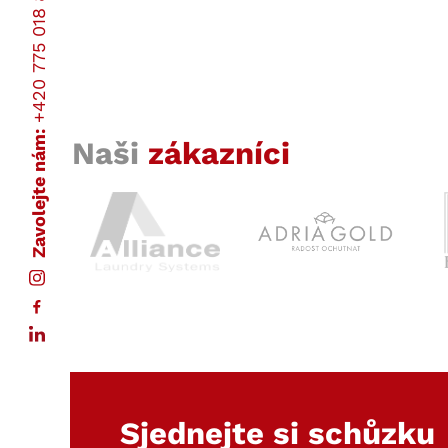
+420 775 018 837
Zavolejte nám:
Naši
zákazníci
Sjednejte si schůzku