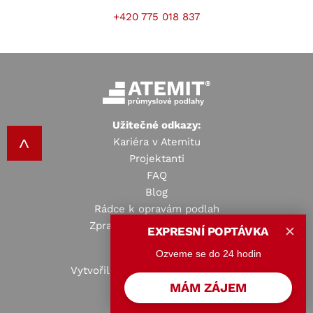
+420 775 018 837
Užitečné odkazy:
Kariéra v Atemitu
Projektanti
FAQ
Blog
Rádce k opravám podlah
Zpracování osobních údajů
EXPRESNÍ POPTÁVKA
✕
Ozveme se do 24 hodin
Vytvořila online agentura
KREJTA
.
MÁM ZÁJEM