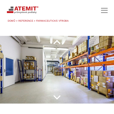
DOMŮ
>
REFERENCE
> FARMACEUTICKÁ VÝROBA