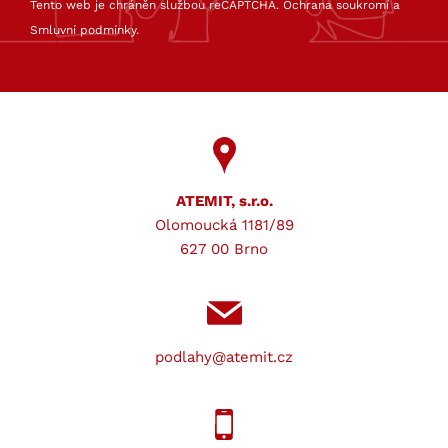
Tento web je chráněn službou reCAPTCHA.
Ochrana soukromí
a
Smluvní podmínky
.
ATEMIT, s.r.o.
Olomoucká 1181/89
627 00 Brno
podlahy@atemit.cz