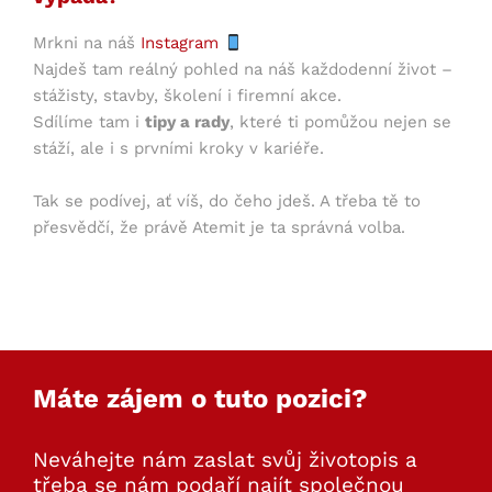
Mrkni na náš
Instagram
Najdeš tam reálný pohled na náš každodenní život –
stážisty, stavby, školení i firemní akce.
Sdílíme tam i
tipy a rady
, které ti pomůžou nejen se
stáží, ale i s prvními kroky v kariéře.
Tak se podívej, ať víš, do čeho jdeš. A třeba tě to
přesvědčí, že právě Atemit je ta správná volba.
Máte zájem o tuto pozici?
Neváhejte nám zaslat svůj životopis a
třeba se nám podaří najít společnou