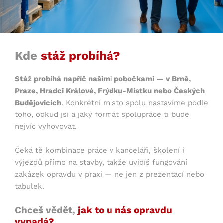
Kde
stáž probíhá?
Stáž probíhá napříč našimi pobočkami — v Brně,
Praze, Hradci Králové, Frýdku-Místku nebo Českých
Budějovicích
. Konkrétní místo spolu nastavíme podle
toho, odkud jsi a jaký formát spolupráce ti bude
nejvíc vyhovovat.
Čeká tě kombinace práce v kanceláři, školení i
výjezdů přímo na stavby, takže uvidíš fungování
zakázek opravdu v praxi — ne jen z prezentací nebo
tabulek.
Chceš vědět,
jak to u nás opravdu
vypadá?