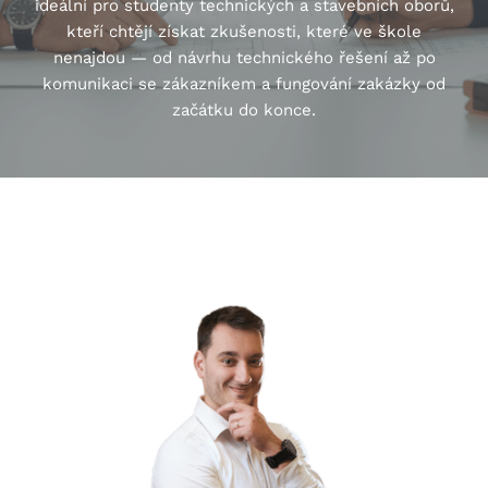
ideální pro studenty technických a stavebních oborů,
kteří chtějí získat zkušenosti, které ve škole
nenajdou — od návrhu technického řešení až po
komunikaci se zákazníkem a fungování zakázky od
začátku do konce.