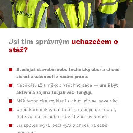
Jsi tím správným
uchazečem o
stáž?
Studuješ stavební nebo technický obor a chceš
získat zkušenosti z reálné praxe
.
Nečekáš, až ti někdo všechno zadá —
umíš být
aktivní a zajímá tě, jak věci fungují
.
Máš technické myšlení a chuť učit se nové věci.
Umíš komunikovat s lidmi a nebojíš se zeptat,
říct svůj názor nebo převzít zodpovědnost.
Jsi spolehlivý/á, pečlivý/á a chceš na sobě
pracovat.