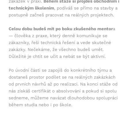
zakázek v praxi.
Během stáže si projdeš obchodním i
technickým školením
, podíváš se přímo na stavby a
postupně začneš pracovat na reálných projektech.
Celou dobu budeš mít po boku zkušeného mentor
a
— člověka z praxe, který denně komunikuje se
zákazníky, řeší technická řešení a vede skutečné
zakázky. Nečekáme, že všechno budeš umět.
Důležité je chtít se učit a nebát se být aktivní.
Po úvodní části se zapojíš do konkrétního týmu a
dostaneš prostor podílet se na reálných zakázkách
od prvních návrhů až po realizaci. Na konci stáže od
nás získáš certifikát o absolvování a pokud si spolu
sedneme, můžeme navázat dlouhodobou spolupráci
během studia nebo i po škole.