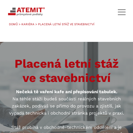
DOMŮ
>
KARIÉRA
> PLACENÁ LETNÍ STÁŽ VE STAVEBNICTVÍ
Placená letní stáž
ve stavebnictví
Nečeká tě vaření kafe ani přepisování tabulek.
Na téhle stáži budeš součástí reálných stavebních
zakázek, podíváš se přímo do provozu a zjistíš, jak
vypadá technická i obchodní stránka projektů v praxi.
Stáž probíhá v obchodně-technickém oddělení a je