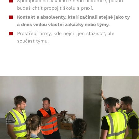
Spolupráci na bakalářce nebo diplomce, pokud
budeš chtít propojit školu s praxí.
Kontakt s absolventy, kteří začínali stejně jako ty
a dnes vedou vlastní zakázky nebo týmy.
Prostředí firmy, kde nejsi „jen stážista“, ale
součást týmu.